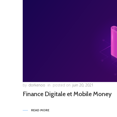
by
dorkenoo
in
posted on
juin 20, 2021
Finance Digitale et Mobile Money
READ MORE