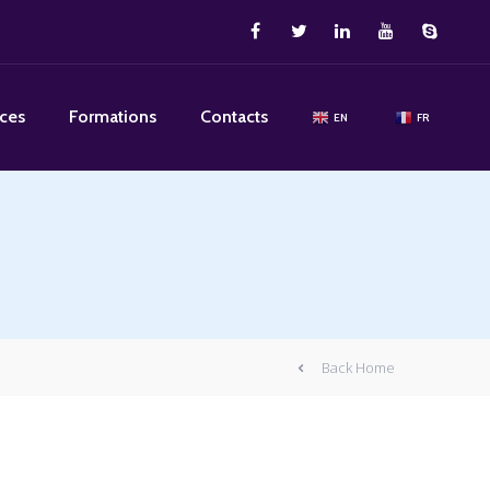
ices
Formations
Contacts
EN
FR
Back Home