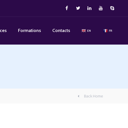
ices
Formations
Contacts
EN
FR
Back Home