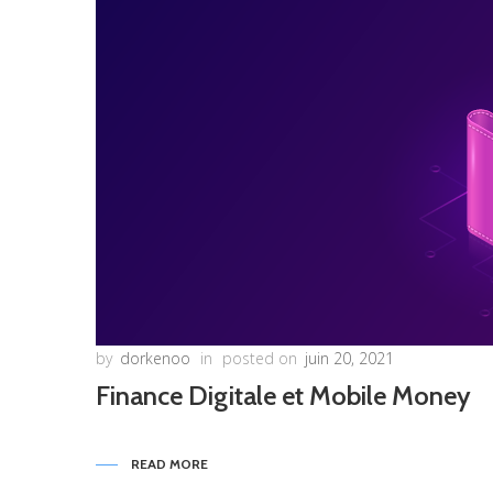
by
dorkenoo
in
posted on
juin 20, 2021
Finance Digitale et Mobile Money
READ MORE