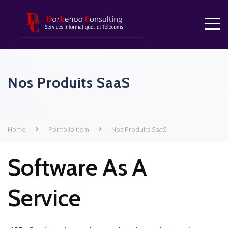
Nos Produits SaaS
Home
Portfolio Item
Nos Produits SaaS
Software As A
Service